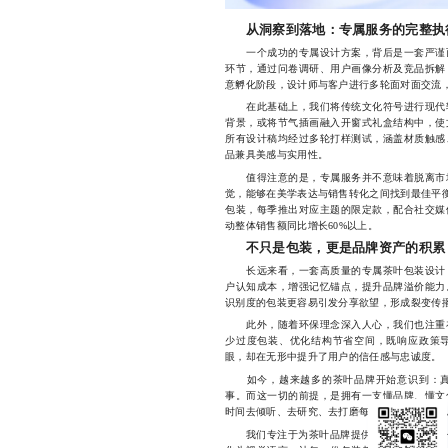
从洞察到落地：专属服务的完整执
一个成功的专属设计方案，背后是一套严谨而
环节，通过问卷调研、用户画像分析及竞品拆解
意孵化阶段，设计师与客户进行多轮面对面交流
在此基础上，我们将传统文化符号进行现代转
背景，或将节气插画融入开窗式礼盒结构中，使
所有设计稿均经过多轮打样测试，涵盖材质触感
品兼具美感与实用性。
值得注意的是，专属服务并不意味着脱离市场
觉，能够在美学表达与销售转化之间找到最佳平衡
包装，每季推出对应主题的限定款，配合社交媒
动整体销售额同比增长60%以上。
不只是包装，更是品牌资产的积累
长远来看，一套高质量的专属茶叶包装设计，
户认知成本，增强记忆锚点，提升品牌溢价能力
识别度的包装更容易引发分享欲望，形成裂变传
此外，随着环保理念深入人心，我们也注重在
少过度包装、优化结构节省空间，既响应政策
眼，却在无形中提升了用户的信任感与忠诚度。
如今，越来越多的茶叶品牌开始意识到：真
事。而这一切的前提，是拥有一支懂品牌、懂文
时间去倾听、去研究、去打磨每一处细节的企业
品牌定位
我们专注于为茶叶品牌提供从
到