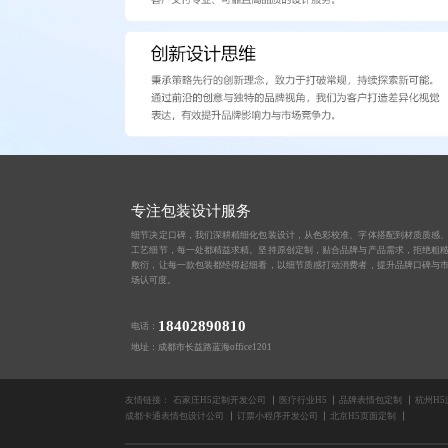
专注包装设计服务
细节决定口碑，我们深耕精细化包装设计，从色彩校准、字体搭配到材质质感
工艺细节，每一处都精益求精。坚持原创定制，贴合品牌与产品需求，拒绝粗
敷衍，让每一款包装都经得起细看，以细节质感打动消费者，提升品牌口碑与
场认可度。
18402890810
电话：
地址：成都市长益路蓝海office1201
友情链接：
石家庄H5定制开发公司
医疗行业H5
品牌表情包定制
杭州H
成都卡通表情包设计公司
订票小程序开发公司
北京H5页面定制