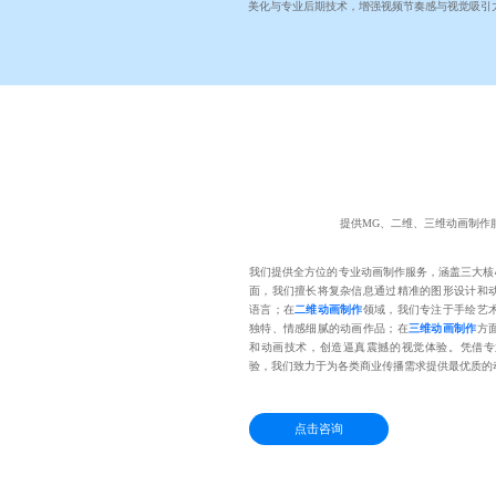
美化与专业后期技术，增强视频节奏感与视觉吸引
提供MG、二维、三维动画制作
我们提供全方位的专业动画制作服务，涵盖三大核
面，我们擅长将复杂信息通过精准的图形设计和
语言；在
二维动画制作
领域，我们专注于手绘艺
独特、情感细腻的动画作品；在
三维动画制作
方
和动画技术，创造逼真震撼的视觉体验。凭借专
验，我们致力于为各类商业传播需求提供最优质的
点击咨询