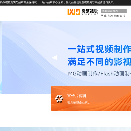
确保视频剪辑与品牌形象保持统一，融入品牌核心元素，强化品牌信息在视频内容中的传递与认知。
视频动画制作
剪出有故事的短视频
宣传片剪辑
视觉呈现企业实力