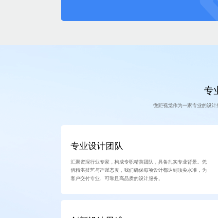
专业
微距视觉作为一家专业的设计
专业设计团队
汇聚资深行业专家，构成专职精英团队，具备扎实专业背景。凭
借精湛技艺与严谨态度，我们确保每项设计都达到顶尖水准，为
客户交付专业、可靠且高品质的设计服务。