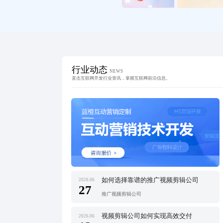
行业动态
NEWS
直击互联网开发行业资讯，掌握互联网前沿信息。
如何选择靠谱的推广视频剪辑公司
2026.06
27
推广视频剪辑公司
视频剪辑公司如何实现高效交付
2026.06