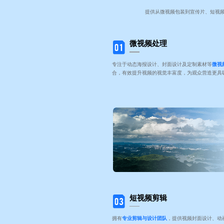
提供从微视频包装到宣传片、短视
微视频处理
专注于动态海报设计、封面设计及定制素材等
微视
合，有效提升视频的视觉丰富度，为观众营造更具
短视频剪辑
拥有
专业剪辑与设计团队
，提供视频封面设计、动