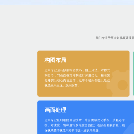
我们专注于五大短视频处理
构图布局
运用专业且巧妙的构图技巧，如三分法、对称式
构图等，对画面视觉结构进行深度优化，精准聚
焦并突出核心内容主体，让每个镜头都能以最佳
视觉效果呈现于观众眼前。
画面处理
运用专业且精细的调色技术，结合质感优化手段，从色彩平
衡、对比度、饱和度等多维度全面提升视频画面的质量，确
保视频整体视觉风格和谐统一且极具美感。